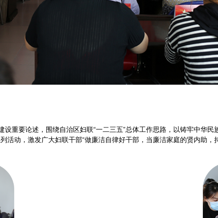
建设重要论述，围绕自治区妇联“一二三五”总体工作思路，以铸牢中华民
系列活动，激发广大妇联干部“做廉洁自律好干部，当廉洁家庭的贤内助，