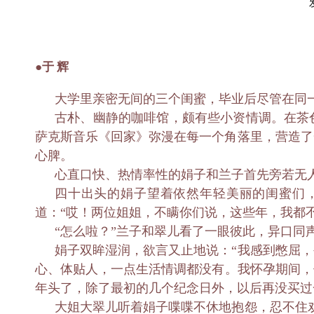
●
于
辉
大学里亲密无间的三个闺蜜，毕业后尽管在同
古朴、幽静的咖啡馆，颇有些小资情调。在茶
萨克斯音乐《回家》弥漫在每一个角落里，营造了
心脾。
心直口快、热情率性的娟子和兰子首先旁若无
四十出头的娟子望着依然年轻美丽的闺蜜们
道：
“哎！两位姐姐，不瞒你们说，这些年，我都
“怎么啦？”兰子和翠儿看了一眼彼此，异口同
娟子双眸湿润，欲言又止地说：
“我感到憋屈
心、体贴人，一点生活情调都没有。我怀孕期间，
年头了，除了最初的几个纪念日外，以后再没买过
大姐大翠儿听着娟子喋喋不休地抱怨，忍不住