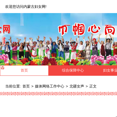
欢迎您访问内蒙古妇女网!
首页
综合保障中心
妇女事
当前位置:
>
>
>
正文
首页
媒体网络工作中心
北疆女声