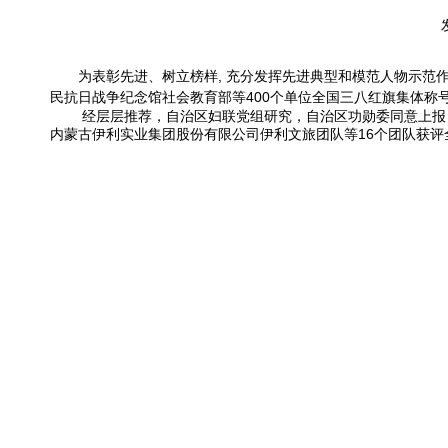
为表彰先进、树立榜样, 充分发挥先进典型和模范人物示范作用,
民抗日战争纪念馆社会教育部等400个单位全国三八红旗集体称号
经层层推荐，自治区妇联党组研究，自治区功勋委同意上报，我
内蒙古伊利实业集团股份有限公司伊利文旅团队等16个团队获评