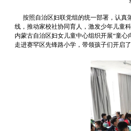
按照自治区妇联党组的统一部署，认真
线，推动家校社协同育人，激发少年儿童
内蒙古自治区妇女儿童中心组织开展
“童心
走进赛罕区先锋路小学，带领孩子们开启了