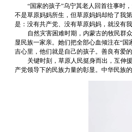
“国家的孩子”
乌宁其老人回首往事时，
不是草原妈妈所生，但草原妈妈却给了我第
是：没有共产党
、
没有草原妈妈，就没有
自然灾害困难时
期，内蒙古的牧民群
显民族一家亲。
她们把
全部心血倾注在
“
国
吉心里，他们
就
是自己的孩子
。
善良有爱
关键时刻，草原人民挺身而出，互伸
产党领导下的民族力量的彰显。
中华民族