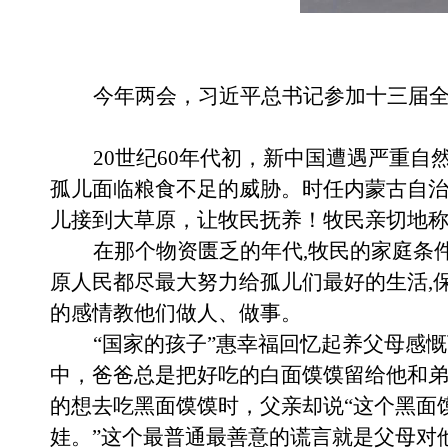
今年两会，习近平总书记参加十三届
20世纪60年代初，新中国遭遇严重
孤儿面临粮食不足的威胁。时任内蒙古自
儿接到大草原，让牧民抚养！
牧民亲切地
在那个物资匮乏的年代
,牧民的家庭条
原人民
都尽最大努力给孤儿们最好的生活
,
的感情
教他们做人
、
做事
。
“国家的孩子”
惠幸福回忆起养父母感慨
中，爸爸总是把好吃的白面馍馍留给他和
的想去吃黑面馍馍时，父亲却说
“这个黑面
娃。”这个最普通最善意的谎言就是父母对