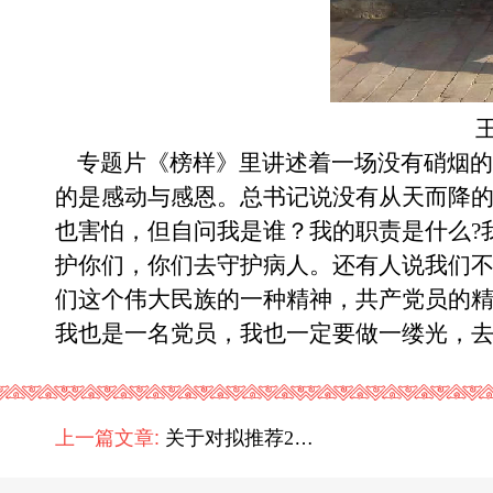
专题片
《榜样》里讲述着一场没有硝烟的
的是感动与感恩。总书记说没有从天而降
也害怕
，
但自问我是谁？我的职责是什么
?
护你们，你们去守护病人
。
还有人说我们
们这个伟大民族的一种精神
，
共产党员的
我也是一名党员
，
我也一定要做一缕光
，
上一篇文章:
关于对拟推荐2026年全国最美家庭的公示