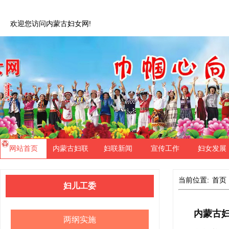
欢迎您访问内蒙古妇女网!
网站首页
内蒙古妇联
妇联新闻
宣传工作
妇女发展
当前位置:
首页
妇儿工委
内蒙古
两纲实施