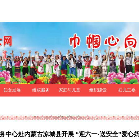
妇女发展
维权服务
家庭与儿童
组织建设
妇儿工委
务中心赴内蒙古凉城县开展 “迎六一·送安全”爱心