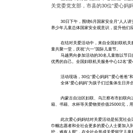
关党委党支部，市县的30位“爱心妈
30日下午，围绕6月国家安全月“人人
养少年儿童总体国家安全观意识，提升他们
在结对关爱活动中，来自全国妇联机关服
童共聚一堂，庆祝“六一”国际儿童节。
马越男向参加活动的30名儿童致以节
优秀的自己。全国妇联机关服务中心12名“
活动现场，30位“爱心妈妈”“爱心爸
全体“爱心妈妈”为孩子们过集体生日并
内蒙古自治区妇联、乌兰察布市妇联向
箱、书籍、水杯等关爱物资价值25000元
此次爱心妈妈结对关爱活动是拓宽社会
巾帼志愿者和全社会更多的爱心人士要加入
护，难有人帮”，在全社会形成关爱留守儿童