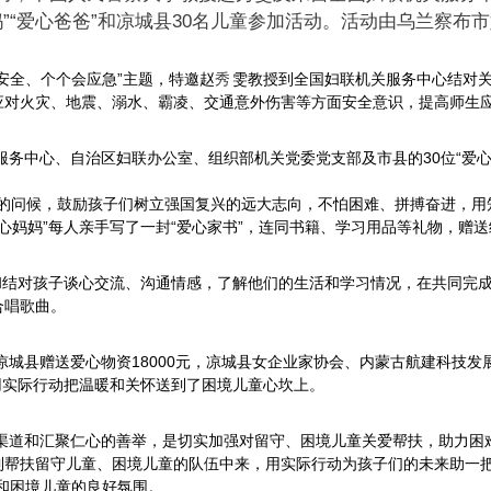
妈”“爱心爸爸”和凉城县30名儿童参加活动。活动由乌兰察
讲安全、个个会应急”主题，特邀赵
秀
雯教授到全国妇联机关服务中心结对
应对火灾、地震、溺水、霸凌、交通意外伤害等方面安全意识，提高师生
务中心、自治区妇联办公室、组织部机关党委党支部及市县的30位“爱心妈
日的问候，鼓励孩子们树立强国复兴的远大志向，不怕困难、拼搏奋进，用
爱心妈妈”每人亲手写了一封“爱心家书”，连同书籍、学习用品等礼物，赠
爸”和结对孩子谈心交流、沟通情感，了解他们的生活和学习情况，在共同完
合唱歌曲。
凉城县赠送爱心物资18000元，凉城县女企业家协会、内蒙古航建科技发
，用实际行动把温暖和关怀送到了困境儿童心坎上。
渠道和汇聚仁心的善举，是切实加强对留守、困境儿童关爱帮扶，助力困
到帮扶留守儿童、困境儿童的队伍中来，用实际行动为孩子们的未来助一把
和困境儿童的良好氛围。