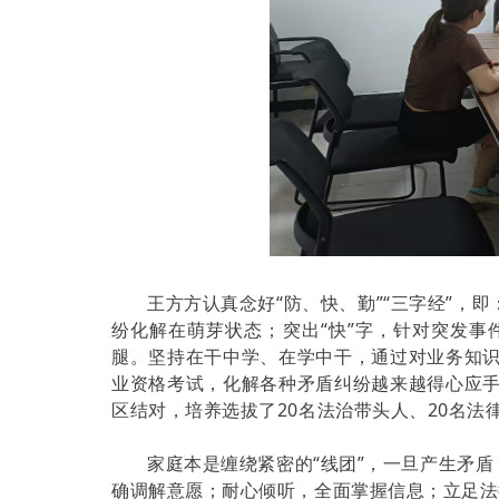
王方方认真念好“防、快、勤”“三字经”，
纷化解在萌芽状态；突出“快”字，针对突发事
腿。坚持在干中学、在学中干，通过对业务知
业资格考试，化解各种矛盾纠纷越来越得心应
区结对，培养选拔了20名法治带头人、20名
家庭本是缠绕紧密的“线团”，一旦产生矛盾
确调解意愿；耐心倾听，全面掌握信息；立足法