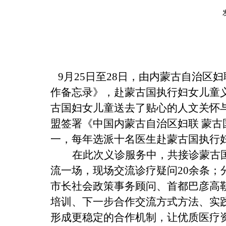
9月25日至28日，由内蒙古自治区
作备忘录》，赴蒙古国执行妇女儿童
古国妇女儿童送去了贴心的人文
关怀
盟签署《中国内蒙古自治区妇联
蒙古
一，每年选派
十名医生
赴蒙古国执行
在此次
义诊服务中，
共接诊
蒙古
流一场，
现场
交流
诊疗疑问
20余条
；
市长社会政策事务顾问、首都巴彦高
培训、下一步合作交流
方式方法、实
形成更稳定的合作机制，让优质医疗