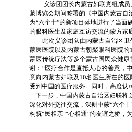
义诊团团长内蒙古妇联党组成员
蒙博览会期间签署的《中国内蒙古自
为“六个十”的新项目落地进行了当面
的眼科医生及家庭互访交流的蒙方家
此次义诊团队由内蒙古自治区卫
蒙医医院以及内蒙古朝聚眼科医院的
蒙医传统疗法等多个蒙古国民众健康
谢：
“医疗合作是直抵人心的善意
，
意
向内蒙古妇联及
10名医生所在的医
受
到中国的医疗服务。同时，
高度认
下一步，中国内蒙古自治区妇联将以
深化对外交往交流，深耕中蒙
“
六
个十
构筑
“民相亲”“心相通”的友谊之桥