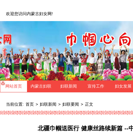
欢迎您访问内蒙古妇女网!
网站首页
内蒙古妇联
妇联新闻
宣传工作
妇女发展
当前位置:
>
>
>
正文
首页
妇联新闻
妇联要闻
北疆巾帼送医行 健康丝路续新篇 