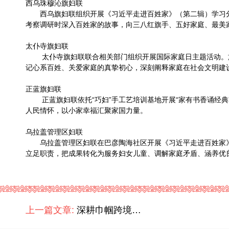
西乌珠穆沁旗妇联
西乌旗妇联组织开展《习近平走进百姓家》（第二辑）学习分
考察调研时深入百姓家的故事，向三八红旗手、五好家庭、最美
太仆寺旗妇联
太仆寺旗妇联联合相关部门组织开展国际家庭日主题活动。旗
记心系百姓、关爱家庭的真挚初心，深刻阐释家庭在社会文明建
正蓝旗妇联
正蓝旗妇联依托“巧妇”手工艺培训基地开展“家有书香诵经典
人民情怀，以小家幸福汇聚家国力量。
乌拉盖管理区妇联
乌拉盖管理区妇联在巴彦陶海社区开展《习近平走进百姓家》
立足职责，把成果转化为服务妇女儿童、调解家庭矛盾、涵养优
上一篇文章:
深耕巾帼跨境合作 推进中蒙睦邻友好 ——中国内蒙古自治区妇联2026年6月赴蒙古国医疗义诊与产业交流活动圆满结束