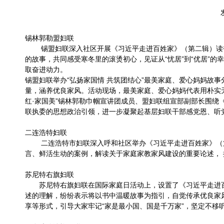
锡林郭勒盟妇联
锡盟妇联深入社区开展《习近平走进百姓家》（第二辑）读书
的故事，共同感受寒冬里的滚烫初心，见证从“忧居”到“优居”
取奋进动力。
锡盟妇联举办“弘扬家国情 共筑团结心”最美家庭、爱心妈妈故
量，涵养优良家风。活动现场，最美家庭、爱心妈妈代表用朴实无
红·家国美”锡林郭勒巾帼宣讲团成员、盟妇联组宣部副部长围
联执委的思想政治引领，进一步凝聚起基层妇联干部感党恩、听
二连浩特妇联
二连浩特市妇联深入呼和社区举办《习近平走进百姓家》（第
言、鲜活生动的案例，解读关于家庭家教家风建设的重要论述，
苏尼特右旗妇联
苏尼特右旗妇联在国际家庭日活动上，设置了《习近平走进百
述的理解，纷纷表示将以书中温暖故事为指引，自觉传承优良家
享等形式，引导大家牢记“家是最小国、国是千万家”，坚定不移