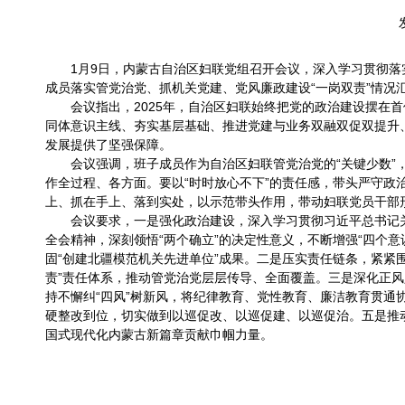
1月9日，内蒙古自治区妇联党组召开会议，深入学习贯彻落实
成员落实管党治党、抓机关党建、党风廉政建设“一岗双责”情况
会议指出，2025年，自治区妇联始终把党的政治建设摆在
同体意识主线、夯实基层基础、推进党建与业务双融双促双提升
发展提供了坚强保障。
会议强调，班子成员作为自治区妇联管党治党的“关键少数
作全过程、各方面。要以“时时放心不下”的责任感，带头严守
上、抓在手上、落到实处，以示范带头作用，带动妇联党员干部
会议要求，一是强化政治建设，深入学习贯彻习近平总书记
全会精神，深刻领悟“两个确立”的决定性意义，不断增强“四个意
固“创建北疆模范机关先进单位”成果。二是压实责任链条，紧紧围
责”责任体系，推动管党治党层层传导、全面覆盖。三是深化正
持不懈纠“四风”树新风，将纪律教育、党性教育、廉洁教育贯
硬整改到位，切实做到以巡促改、以巡促建、以巡促治。五是推
国式现代化内蒙古新篇章贡献巾帼力量。