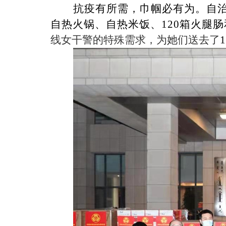
抗疫有所需，巾帼必有为。自治
自热火锅、自热米饭、120箱火腿
线女干警的特殊需求，为她们送去了
1