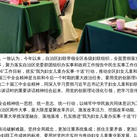
致认为，今年以来，自治区妇联带领全区各级妇联组织，全面贯彻落实
事，聚力落实自治区党委群团组织办实事和政府工作报告中民生实事工作
236”工作目标，抓实“我为妇女儿童办实事·十送”行动，推动全区妇女儿
中全会精神是当前和今后一个时期的重大政治任务。要用党的创新理论
的二十届三中全会精神，同深入学习贯彻习近平总书记关于妇女儿童和妇
体谈话时的重要讲话精神结合起来。用党的创新理论强化引领，把学习宣
精神统一思想、统一意志、统一行动，以铸牢中华民族共同体意识为工
自治区两件大事，最大限度凝聚改革共识、激发改革活力、挖掘改革动能
联改革重大举措深度融合、落地落准，扎实推进“我为妇女儿童办实事·十送
破解难题。坚持全局观念，更加注重系统集成；抓住主要矛盾，更加注
验妇联工作成效的标准。要用对党的忠实担当推动妇女儿童事业新发展。