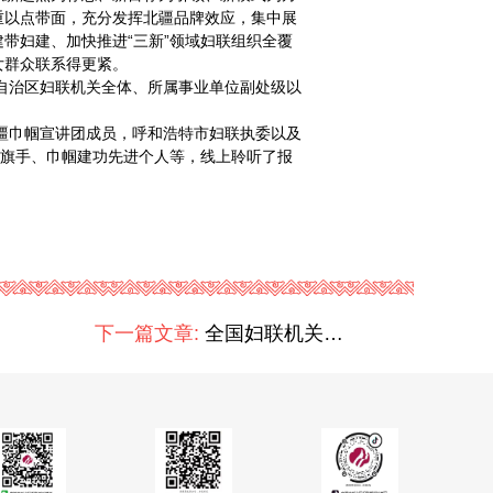
重以点带面，充分发挥北疆品牌效应，集中展
带妇建、加快推进“三新”领域妇联组织全覆
女群众联系得更紧。
治区妇联机关全体、所属事业单位副处级以
巾帼宣讲团成员，呼和浩特市妇联执委以及
红旗手、巾帼建功先进个人等，线上聆听了报
下一篇文章:
全国妇联机关服务中心赴内蒙古凉城县开展 “迎六一·送安全”爱心妈妈结对关爱活动