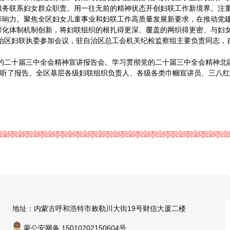
服务联系妇女群众职责。用一往无前的精神状态开创妇联工作新境界。注
响力。聚焦全区妇女儿童事业和妇联工作高质量发展新要求，在推动党建
深化体制机制创新，将妇联组织的根扎得更深、覆盖的网织得更密、与妇
妇联执委参加会议，驻自治区总工会机关纪检监察组主要负责同志，自
十届三中全会精神宣讲报告会。学习贯彻党的二十届三中全会精神北疆
聆听了报告。全区基层各级妇联组织负责人、各级各类巾帼宣讲员、三八
地址：内蒙古呼和浩特市敕勒川大街19号财信大厦二楼
蒙公安网备 15010202150604号