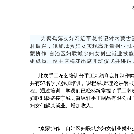
为聚焦落实好习近平总书记对内蒙古重要
村振兴，赋能城乡妇女实现高质量创业就
蒙协作-自治区妇联城乡妇女创业就业技
组成员、副主席梅花出席开班仪式并讲话
此次手工布艺培训分手工刺绣和盘扣制作
共有57名学员参加培训。课程采取“理论讲解
程。通过培训，学员们已经熟练掌握了手工刺
妇联积极链接宁城县御绣轩手工制品有限公司
妇女们解决就业、增加收入。
“京蒙协作—自治区妇联城乡妇女创业就业