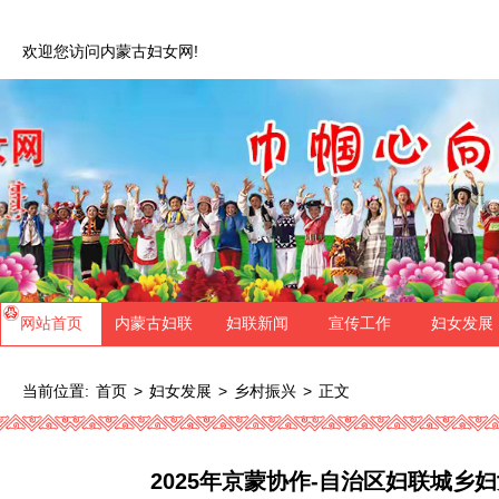
欢迎您访问内蒙古妇女网!
网站首页
内蒙古妇联
妇联新闻
宣传工作
妇女发展
当前位置:
>
>
>
正文
首页
妇女发展
乡村振兴
2025年京蒙协作-自治区妇联城